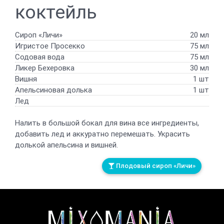
коктейль
Сироп «Личи»
20 мл
Игристое Просекко
75 мл
Содовая вода
75 мл
Ликер Бехеровка
30 мл
Вишня
1 шт
Апельсиновая долька
1 шт
Лед
Налить в большой бокал для вина все ингредиенты,
добавить лед и аккуратно перемешать. Украсить
долькой апельсина и вишней.
Плодовый сироп «Личи»