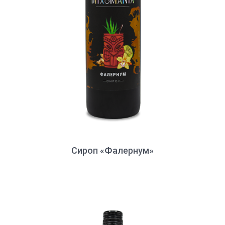
Сироп «Фалернум»